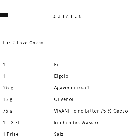
ZUTATEN
Für 2 Lava Cakes
1
Ei
1
Eigelb
25
g
Agavendicksaft
15
g
Olivenöl
75
g
VIVANI Feine Bitter 75 % Cacao
1
- 2 EL
kochendes Wasser
1
Prise
Salz