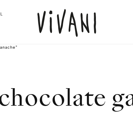
L
ganache"
 chocolate g