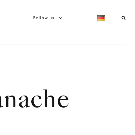
Follow us
anache