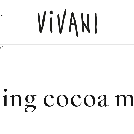
L
s"
ling cocoa 