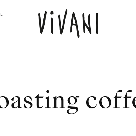
L
oasting coff