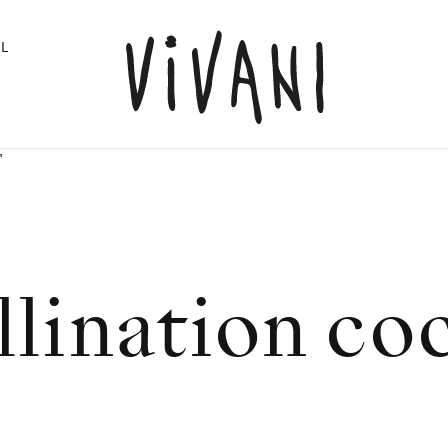
L
"
llination co