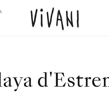
L
laya d'Estre