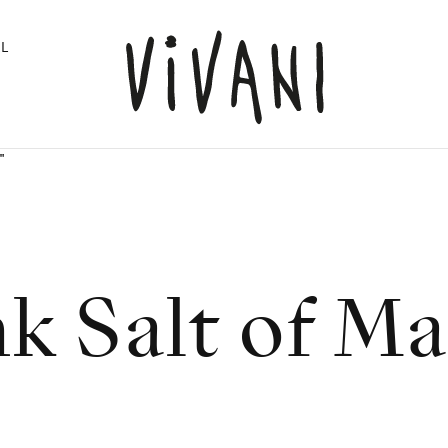
L
"
nk Salt of Ma