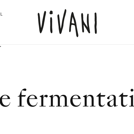
L
"
le fermentat