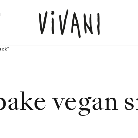
L
ack"
ake vegan 