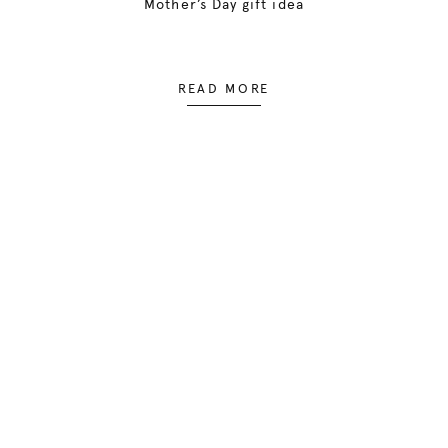
Mother’s Day gift idea
READ MORE