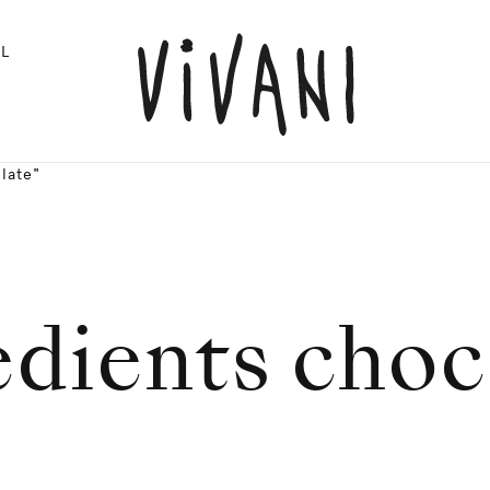
L
late"
edients choc