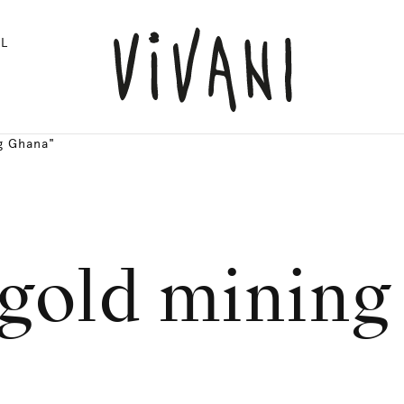
L
ng Ghana"
l gold minin