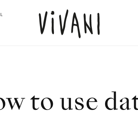
L
"
w to use da