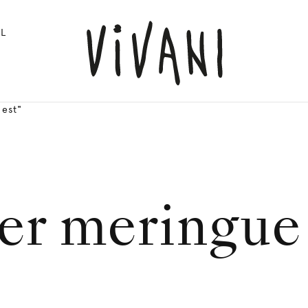
L
nest"
er meringue