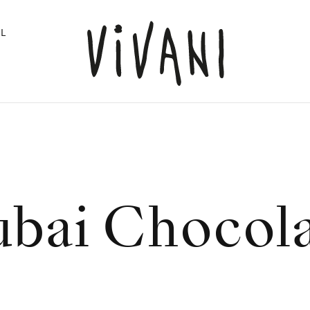
L
bai Chocol