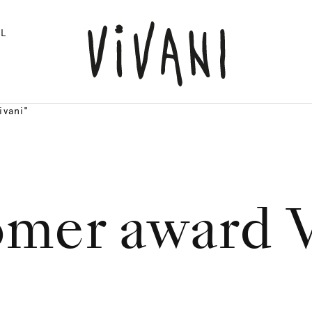
L
ivani"
omer award V