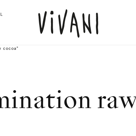
L
w cocoa"
ination ra