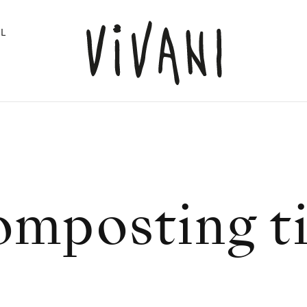
L
mposting t