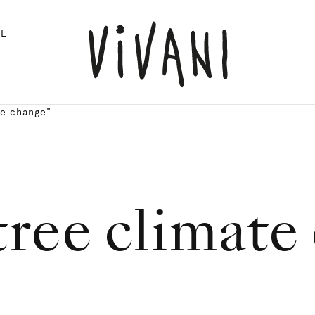
L
te change"
tree climate