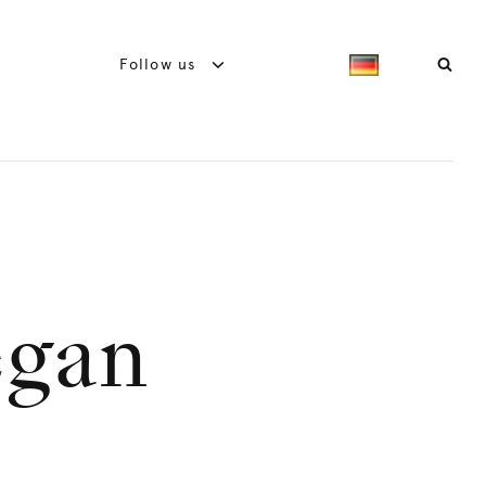
Follow us
egan