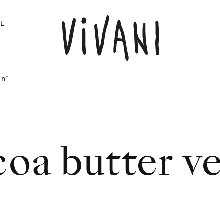
L
an"
oa butter v