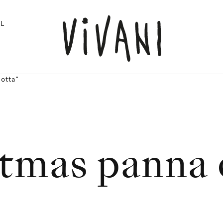
L
otta"
stmas panna 