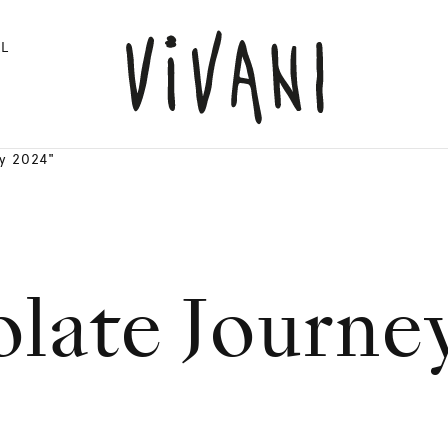
L
y 2024"
late Journe