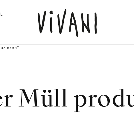
L
duzieren"
r Müll prod