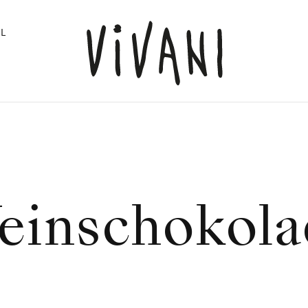
L
einschokola