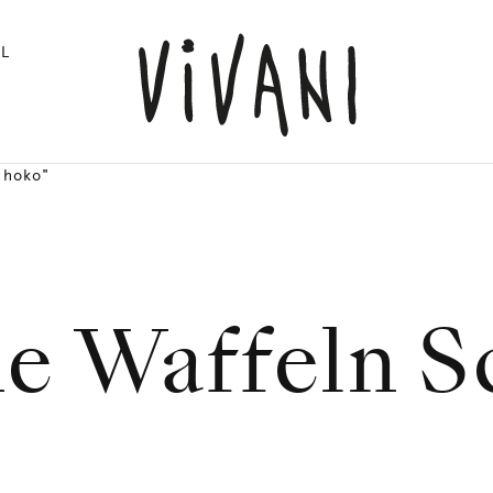
L
choko"
e Waffeln 