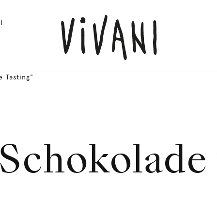
L
 Tasting"
 Schokolade 