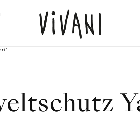
L
ari"
ltschutz Y