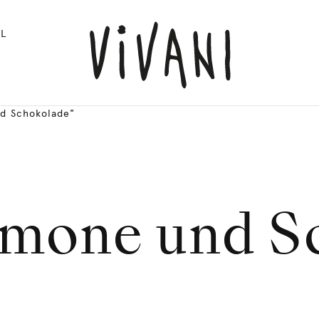
L
nd Schokolade"
rmone und S