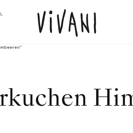
L
imbeeren"
kuchen Hi