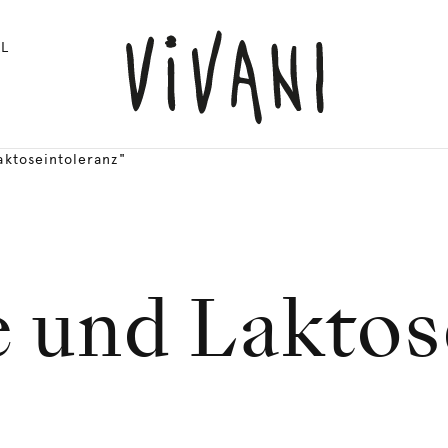
L
aktoseintoleranz"
 und Laktos