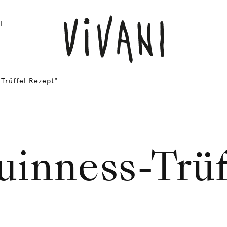
L
Trüffel Rezept"
inness-Trüf