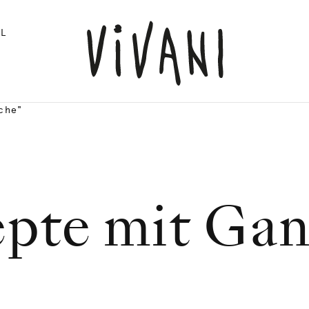
L
che"
pte mit Ga