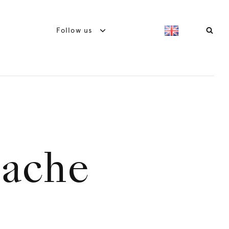
Follow us
nache