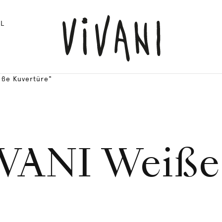
L
iße Kuvertüre"
VANI Weiße