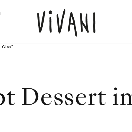
L
 Glas"
t Dessert i