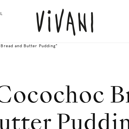
L
 Bread and Butter Pudding"
Cocochoc B
utter Puddi