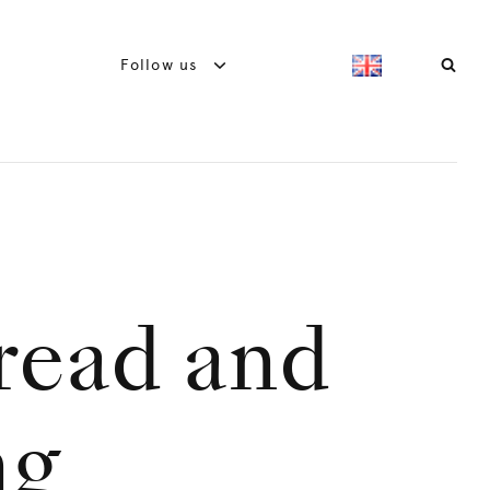
Follow us
read and
ng