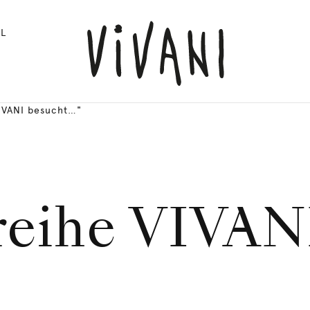
L
IVANI besucht…"
eihe VIVANI