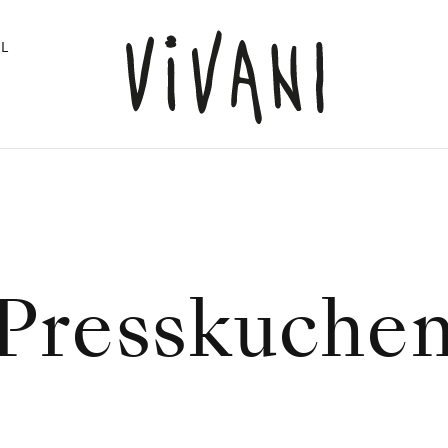
L
Presskuche