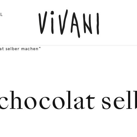
L
at selber machen"
chocolat se