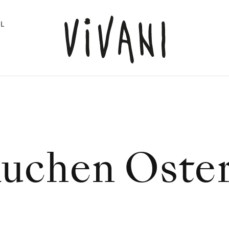
L
uchen Oste