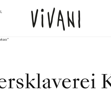
L
akao"
ersklaverei 