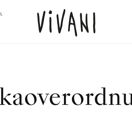
L
"
kaoverordn