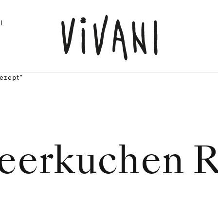
L
ezept"
eerkuchen R