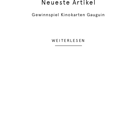
Neueste Artikel
Gewinnspiel Kinokarten Gauguin
WEITERLESEN