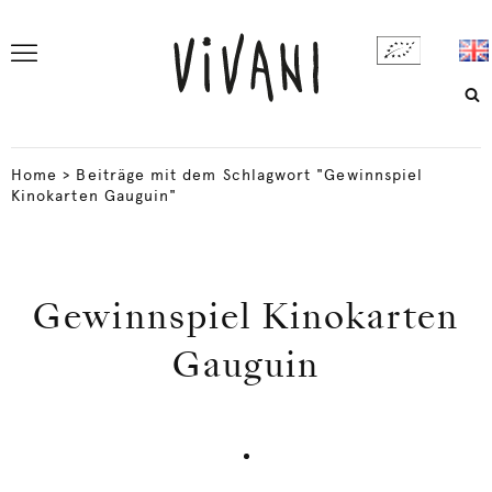
Home
>
Beiträge mit dem Schlagwort "Gewinnspiel
Kinokarten Gauguin"
Gewinnspiel Kinokarten
Gauguin