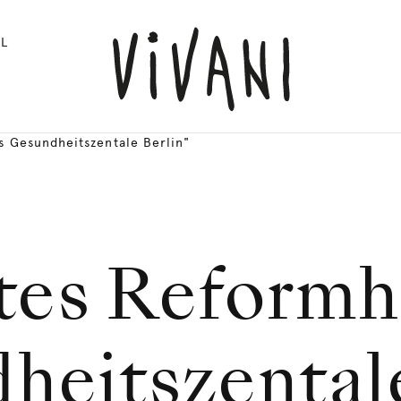
L
s Gesundheitszentale Berlin"
tes Reform
heitszentale