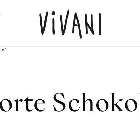
L
de"
torte Schoko