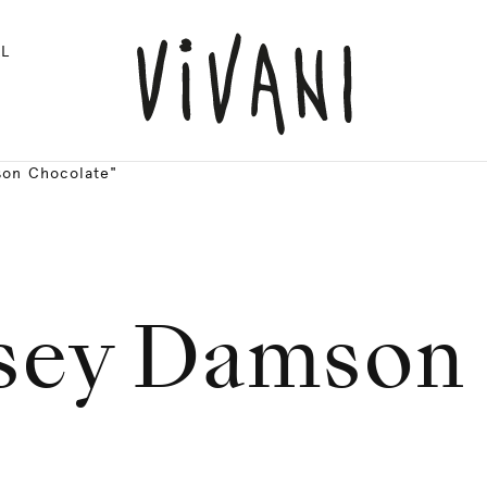
L
son Chocolate"
ey Damson 