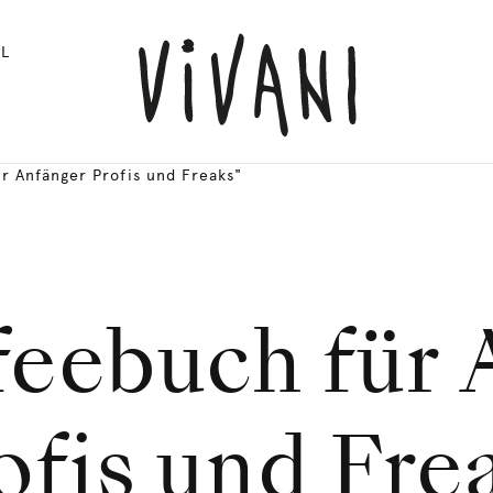
L
r Anfänger Profis und Freaks"
feebuch für 
ofis und Fre