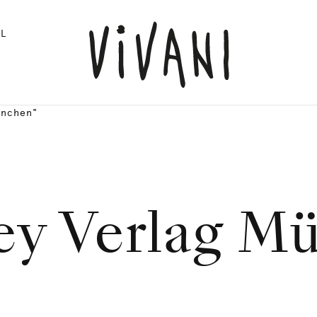
L
ünchen"
ey Verlag M