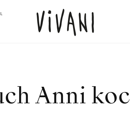
L
ch Anni ko