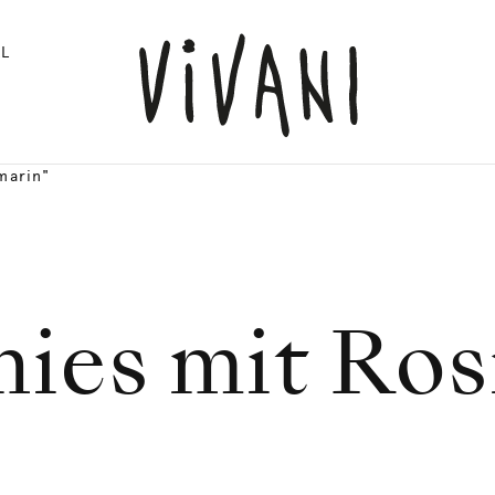
L
marin"
ies mit Ro